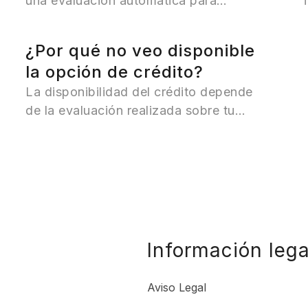
una evaluación automática para
analizar si puedes acceder a una línea
de crédito.
Durante este proceso, revisamos
¿Por qué no veo disponible
distintos factores relacionados con tu
la opción de crédito?
perfil financiero y tu capacidad de
La disponibilidad del crédito depende
pago.
de la evaluación realizada sobre tu
perfil.
Si actualmente no tienes acceso a
crédito, podrás seguir utilizando las
funcionalidades débito de Turrón y
optar nuevamente más adelante.
Información lega
Aviso Legal