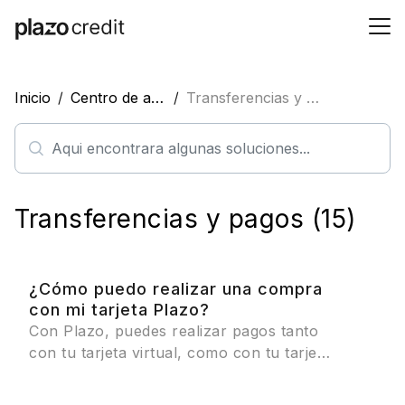
Inicio
Centro de ayuda
Transferencias y pagos
Transferencias y pagos (15)
¿Cómo puedo realizar una compra
con mi tarjeta Plazo?
Con Plazo, puedes realizar pagos tanto
con tu tarjeta virtual, como con tu tarjeta
física.
Para poder realizar pagos con tu
tarjeta
virtual
, tan solo debes tenerla asociada a