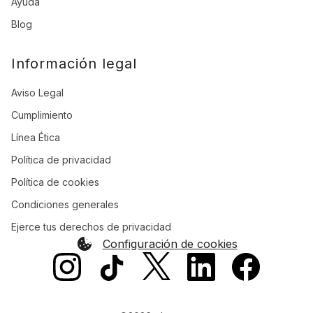
Ayuda
Ingresa en tu App Plazo
Blog
Entra a la sección
“Tarjeta”
en la app
Haz click en el botón:
“Añadir a wallet”
Información legal
Te llegará un mensaje de texto con un
código que debes introducir.
Aviso Legal
¡Listo! Así de fácil
Cumplimiento
Línea Ética
Política de privacidad
Política de cookies
Condiciones generales
Ejerce tus derechos de privacidad
Configuración de cookies